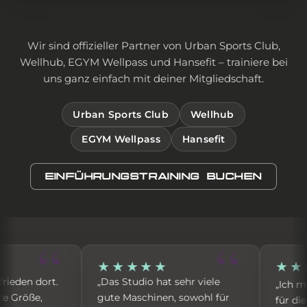
Wir sind offizieller Partner von Urban Sports Club,
Wellhub, EGYM Wellpass und Hansefit – trainiere bei
uns ganz einfach mit deiner Mitgliedschaft.
Urban Sports Club
Wellhub
EGYM Wellpass
Hansefit
EINFÜHRUNGSTRAINING BUCHEN
★★★★★
★★★
den dort.
„Das Studio hat sehr viele
„Ich möch
Größe,
gute Maschinen, sowohl für
für die se