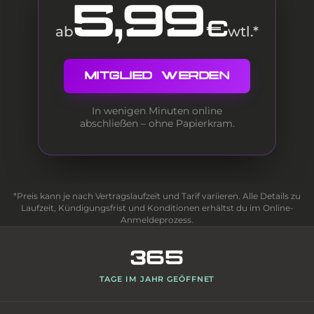
5,99
€
ab
wtl.*
MITGLIED WERDEN
In wenigen Minuten online
abschließen – ohne Papierkram.
*Preis kann je nach Vertragslaufzeit und Tarif variieren. Alle Details zu
Laufzeit, Kündigungsfrist und Konditionen erhältst du im Online-
Anmeldeprozess.
365
TAGE IM JAHR GEÖFFNET