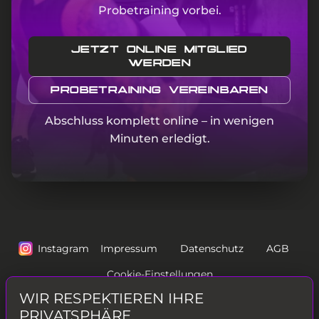
Probetraining vorbei.
JETZT ONLINE MITGLIED
WERDEN
PROBETRAINING VEREINBAREN
Abschluss komplett online – in wenigen
Minuten erledigt.
Instagram
Impressum
Datenschutz
AGB
Cookie-Einstellungen
WIR RESPEKTIEREN IHRE
Vertrag widerrufen
Vertrag kündigen
PRIVATSPHÄRE.