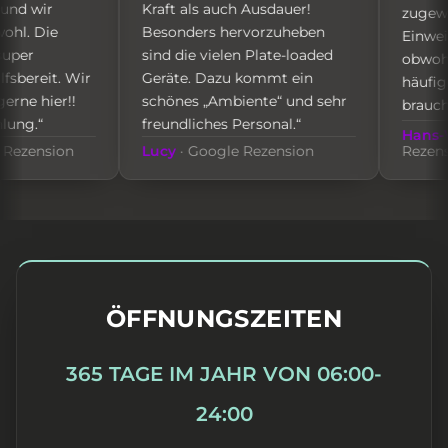
 wir
Kraft als auch Ausdauer!
zugewand
. Die
Besonders hervorzuheben
Einweisun
er
sind die vielen Plate-loaded
obwohl ich
ereit. Wir
Geräte. Dazu kommt ein
häufigere
e hier!!
schönes „Ambiente“ und sehr
brauche, bi
g.“
freundliches Personal.“
Hans-Wer
zension
Lucy
· Google Rezension
Rezension
ÖFFNUNGSZEITEN
365 TAGE IM JAHR VON 06:00-
24:00