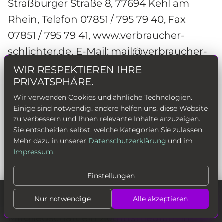
Straßburger Straße 8, 77694 Kehl am 
Rhein, Telefon 07851 / 795 79 40, Fax 
07851 / 795 79 41, www.verbraucher-
schlichter.de, E-Mail: 
mail@verbraucher-
schlichter.de
WIR RESPEKTIEREN IHRE
PRIVATSPHÄRE.
XII. Gewährleistungsrechte
 Es gelten 
Wir verwenden Cookies und ähnliche Technologien.
die gesetzlichen 
Einige sind notwendig, andere helfen uns, diese Website
zu verbessern und Ihnen relevante Inhalte anzuzeigen.
Gewährleistungsregelungen.
Sie entscheiden selbst, welche Kategorien Sie zulassen.
Mehr dazu in unserer
Datenschutzerklärung
und im
XIII. Zutrittsmedium / 
Impressum
.
Unübertragbarkeit der 
Einstellungen
Nutzungsrechte der Mitgliedschaft
MITGLIED WERDEN
PROBETRAINING
Nur notwendige
Alle akzeptieren
1. Der Nutzer erhält bei Abschluss einer 
VEREINBAREN
Mitgliedschaft ein Zutrittsmedium in 