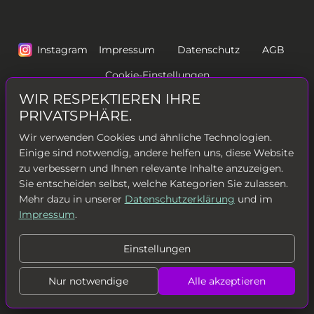
Instagram
Impressum
Datenschutz
AGB
Cookie-Einstellungen
WIR RESPEKTIEREN IHRE
Vertrag widerrufen
Vertrag kündigen
PRIVATSPHÄRE.
Wir verwenden Cookies und ähnliche Technologien.
Hamburger Allee 140D, 19063 Schwerin
Einige sind notwendig, andere helfen uns, diese Website
+49 385 39926696
zu verbessern und Ihnen relevante Inhalte anzuzeigen.
schwerin@gymedge.de
Sie entscheiden selbst, welche Kategorien Sie zulassen.
+49 172 9150669
Mehr dazu in unserer
Datenschutzerklärung
und im
GYMEDGE — POWERED BY PROGRESS. DRIVEN BY YOU.
Impressum
.
Copyright © GymEdge GmbH
Einstellungen
Nur notwendige
Alle akzeptieren